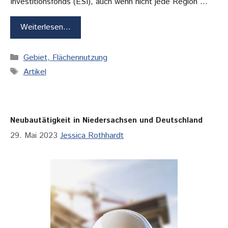
Investitionsfonds (ESI), auch wenn nicht jede Region …
Weiterlesen…
Kategorien
Gebiet, Flächennutzung
Schlagwörter
Artikel
Neubautätigkeit in Niedersachsen und Deutschland
29. Mai 2023
Jessica Rothhardt