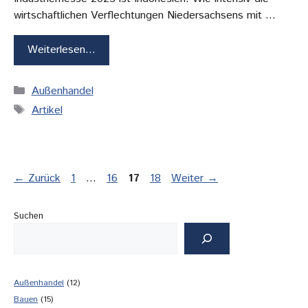
wirtschaftlichen Verflechtungen Niedersachsens mit …
Weiterlesen…
Kategorien
Außenhandel
Schlagwörter
Artikel
Seite
Seite
Seite
Seite
←
Zurück
1
…
16
17
18
Weiter
→
Suchen
Außenhandel
(12)
Bauen
(15)