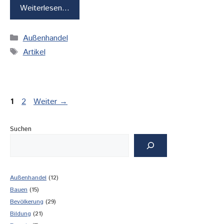
Weiterlesen…
Kategorien
Außenhandel
Schlagwörter
Artikel
Seite
Seite
1
2
Weiter
→
Suchen
Außenhandel
(12)
Bauen
(15)
Bevölkerung
(29)
Bildung
(21)