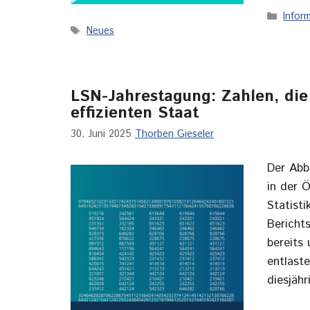
Kateg
Infor
Schlagwörter
Neues
LSN-Jahrestagung: Zahlen, die
effizienten Staat
30. Juni 2025
Thorben Gieseler
Der Abb
in der Ö
Statist
Bericht
bereits
entlast
diesjäh