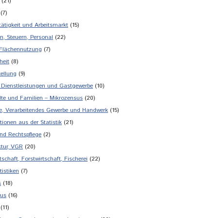
(21)
(7)
tätigkeit und Arbeitsmarkt
(15)
n, Steuern, Personal
(22)
 Flächennutzung
(7)
heit
(8)
tellung
(9)
 Dienstleistungen und Gastgewerbe
(10)
te und Familien – Mikrozensus
(20)
ie, Verarbeitendes Gewerbe und Handwerk
(15)
tionen aus der Statistik
(21)
und Rechtspflege
(2)
tur, VGR
(20)
schaft, Forstwirtschaft, Fischerei
(22)
tistiken
(7)
s
(18)
mus
(16)
(11)