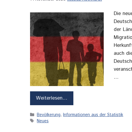
Die neu
Deutsch
der Länd
Migrati
Herkunf
auch die
Deutschl
veransc
…
Weiterlesen…
Kategorien
Bevölkerung
,
Informationen aus der Statistik
Schlagwörter
Neues