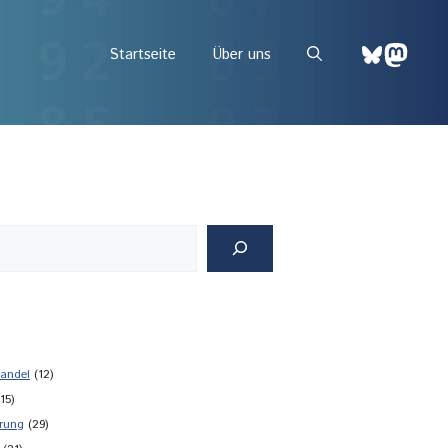
Bluesky
Mast
Startseite
Über uns
andel
(12)
15)
rung
(29)