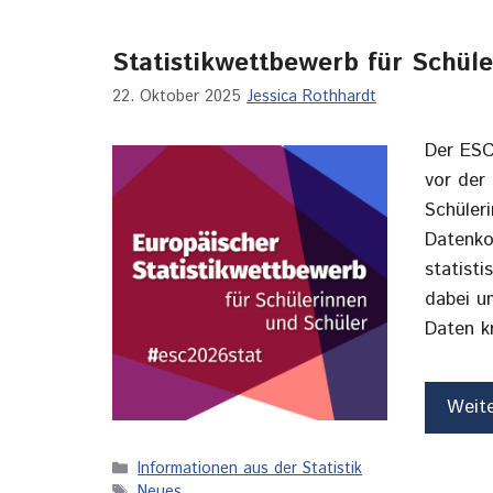
Statistikwettbewerb für Schül
22. Oktober 2025
Jessica Rothhardt
Der ESC
vor der
Schüleri
Datenko
statist
dabei um
Daten k
Weit
Kategorien
Informationen aus der Statistik
Schlagwörter
Neues