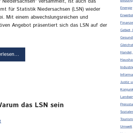
r Niedersachsen“ versammelt, ist auch das
Bildung
Energie
mt für Statistik Niedersachsen (LSN) wieder
Erwerbs
ei. Mit einem abwechslungsreichen und
Finanze
tiven Angebot präsentiert sich das LSN auf der
Gebiet,
Gesund
Gleichs
Handel,
erlesen…
Haushal
Industr
Informa
Justiz 
Konjunk
Landwirt
 Warum das LSN sein
Preissta
Soziale
Touris
t
Umwelt