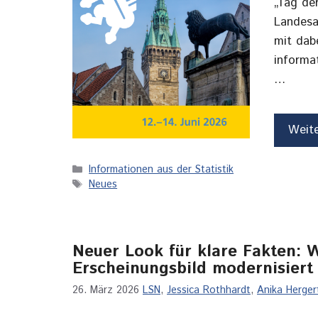
„Tag de
Landesa
mit dab
informa
…
Weit
Kategorien
Informationen aus der Statistik
Schlagwörter
Neues
Neuer Look für klare Fakten:
Erscheinungsbild modernisiert
26. März 2026
LSN
,
Jessica Rothhardt
,
Anika Herger