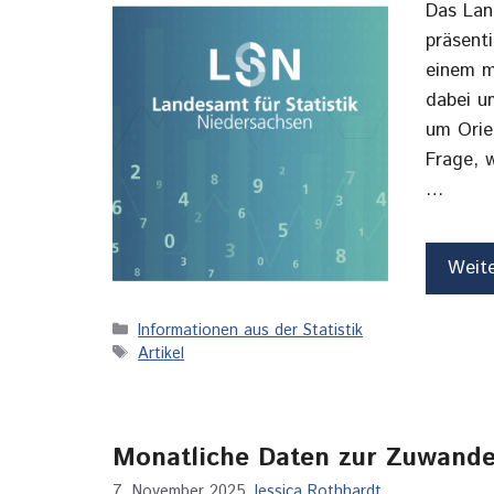
Das Lan
präsent
einem m
dabei u
um Orie
Frage, 
…
Weit
Kategorien
Informationen aus der Statistik
Schlagwörter
Artikel
Monatliche Daten zur Zuwande
7. November 2025
Jessica Rothhardt