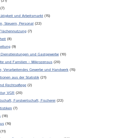
(21)
(7)
tätigkeit und Arbeitsmarkt
(15)
n, Steuern, Personal
(22)
 Flächennutzung
(7)
heit
(8)
tellung
(9)
 Dienstleistungen und Gastgewerbe
(10)
te und Familien – Mikrozensus
(20)
ie, Verarbeitendes Gewerbe und Handwerk
(15)
tionen aus der Statistik
(21)
und Rechtspflege
(2)
tur, VGR
(20)
schaft, Forstwirtschaft, Fischerei
(22)
tistiken
(7)
s
(18)
mus
(16)
(11)