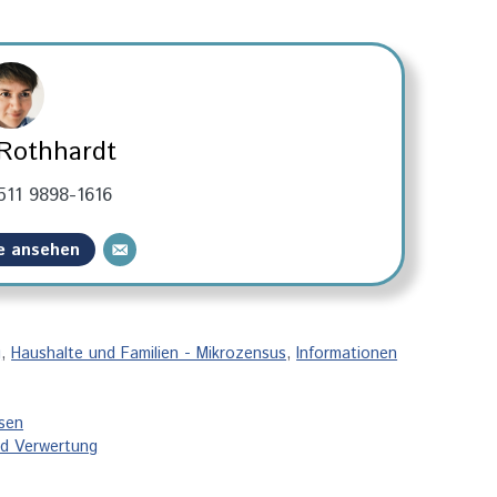
 Rothhardt
511 9898-1616
ge ansehen
g
,
Haushalte und Familien - Mikrozensus
,
Informationen
hsen
nd Verwertung