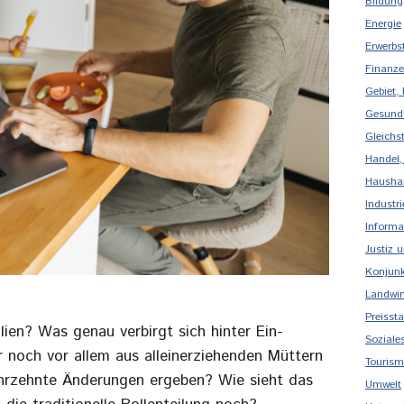
Bildung
Energie
Erwerbs
Finanze
Gebiet,
Gesund
Gleichs
Handel,
Haushal
Industr
Informa
Justiz 
Konjunk
Landwirt
Preissta
ien? Was genau verbirgt sich hinter Ein-
Soziale
 noch vor allem aus alleinerziehenden Müttern
Touris
Jahrzehnte Änderungen ergeben? Wie sieht das
Umwelt