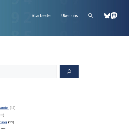
Bluesky
Mast
Startseite
Über uns
andel
(12)
15)
rung
(29)