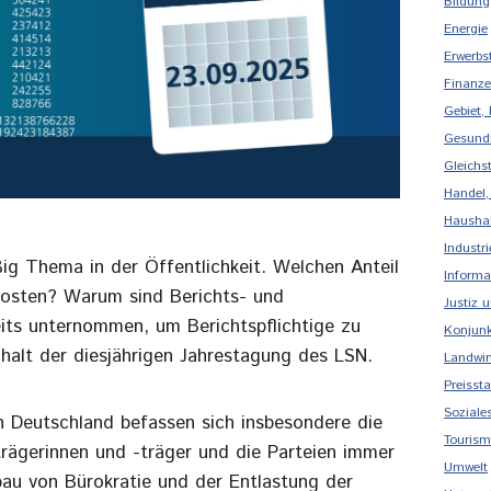
Bildung
Energie
Erwerbs
Finanze
Gebiet,
Gesund
Gleichs
Handel,
Haushal
Industr
ßig Thema in der Öffentlichkeit. Welchen Anteil
Informa
ekosten? Warum sind Berichts- und
Justiz 
its unternommen, um Berichtspflichtige zu
Konjunk
halt der diesjährigen Jahrestagung des LSN.
Landwirt
Preissta
Soziale
in Deutschland befassen sich insbesondere die
Touris
rägerinnen und -träger und die Parteien immer
Umwelt
au von Bürokratie und der Entlastung der