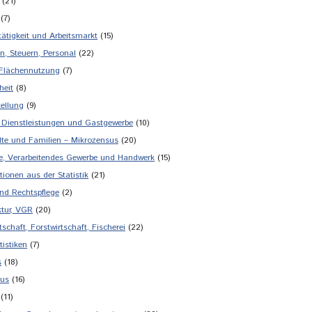
(21)
(7)
tätigkeit und Arbeitsmarkt
(15)
n, Steuern, Personal
(22)
 Flächennutzung
(7)
heit
(8)
tellung
(9)
 Dienstleistungen und Gastgewerbe
(10)
te und Familien – Mikrozensus
(20)
ie, Verarbeitendes Gewerbe und Handwerk
(15)
tionen aus der Statistik
(21)
und Rechtspflege
(2)
tur, VGR
(20)
schaft, Forstwirtschaft, Fischerei
(22)
tistiken
(7)
s
(18)
mus
(16)
(11)