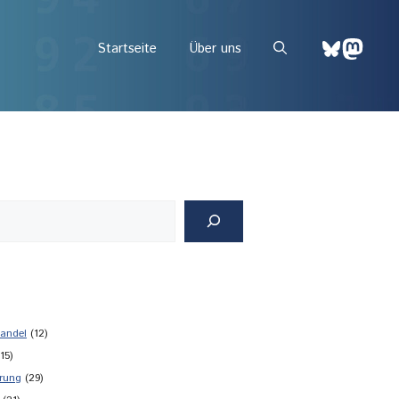
Bluesky
Mast
Startseite
Über uns
andel
(12)
15)
rung
(29)