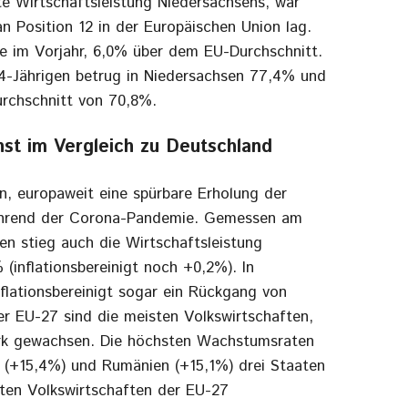
gte Wirtschaftsleistung Niedersachsens, war
n Position 12 in der Europäischen Union lag.
ie im Vorjahr, 6,0% über dem EU-Durchschnitt.
64-Jährigen betrug in Niedersachsen 77,4% und
rchschnitt von 70,8%.
t im Vergleich zu Deutschland
n, europaweit eine spürbare Erholung der
während der Corona-Pandemie. Gemessen am
sen stieg auch die Wirtschaftsleistung
(inflationsbereinigt noch +0,2%). In
lationsbereinigt sogar ein Rückgang von
der EU-27 sind die meisten Volkswirtschaften,
ark gewachsen. Die höchsten Wachstumsraten
n (+15,4%) und Rumänien (+15,1%) drei Staaten
ßten Volkswirtschaften der EU-27