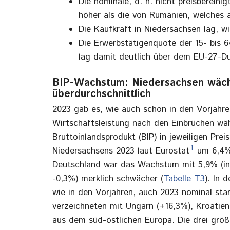
Die nominale, d. h. nicht preisbereini
höher als die von Rumänien, welches a
Die Kaufkraft in Niedersachsen lag, w
Die Erwerbstätigenquote der 15- bis 
lag damit deutlich über dem EU-27-Du
BIP-Wachstum: Niedersachsen wächs
überdurchschnittlich
2023 gab es, wie auch schon in den Vorjahre
Wirtschaftsleistung nach den Einbrüchen 
Bruttoinlandsprodukt (BIP) in jeweiligen Prei
1
Niedersachsens 2023 laut Eurostat
um 6,4% 
Deutschland war das Wachstum mit 5,9% (inf
-0,3%) merklich schwächer (
Tabelle T3
). In 
wie in den Vorjahren, auch 2023 nominal st
verzeichneten mit Ungarn (+16,3%), Kroatie
aus dem süd-östlichen Europa. Die drei grö