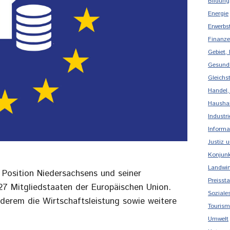
Bildung
Energie
Erwerbs
Finanze
Gebiet,
Gesund
Gleichs
Handel,
Haushal
Industr
Informa
Justiz 
Konjunk
Landwirt
e Position Niedersachsens und seiner
Preissta
27 Mitgliedstaaten der Europäischen Union.
Soziale
erem die Wirtschaftsleistung sowie weitere
Touris
Umwelt