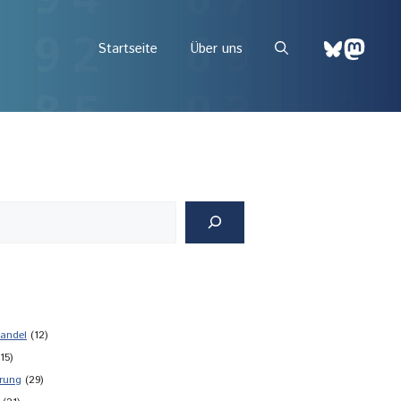
Bluesky
Mast
Startseite
Über uns
andel
(12)
15)
rung
(29)