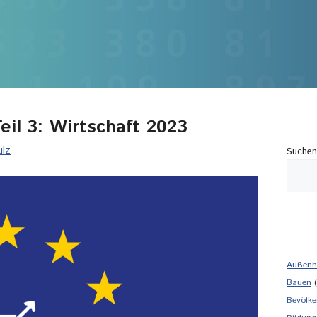
eil 3: Wirtschaft 2023
ulz
Suchen
Außenh
Bauen
(
Bevölke