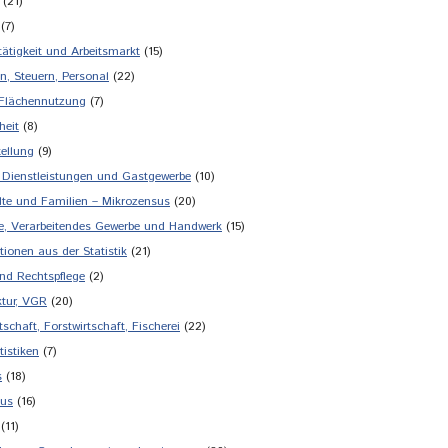
(21)
(7)
tätigkeit und Arbeitsmarkt
(15)
n, Steuern, Personal
(22)
 Flächennutzung
(7)
heit
(8)
tellung
(9)
 Dienstleistungen und Gastgewerbe
(10)
te und Familien – Mikrozensus
(20)
ie, Verarbeitendes Gewerbe und Handwerk
(15)
tionen aus der Statistik
(21)
und Rechtspflege
(2)
tur, VGR
(20)
schaft, Forstwirtschaft, Fischerei
(22)
tistiken
(7)
s
(18)
mus
(16)
(11)