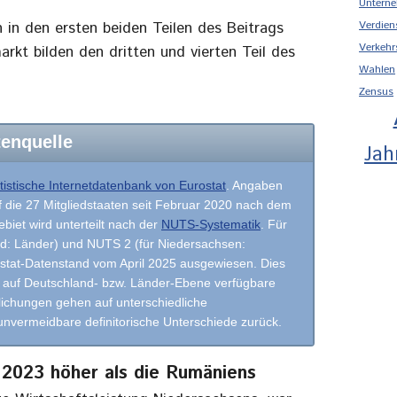
Unterne
Verdien
in den ersten beiden Teilen des Beitrags
Verkehr
arkt bilden den dritten und vierten Teil des
Wahlen
Zensus
enquelle
Jah
atistische Internetdatenbank von Eurostat
. Angaben
 die 27 Mitgliedstaaten seit Februar 2020 nach dem
biet wird unterteilt nach der
NUTS-Systematik
. Für
nd: Länder) und NUTS 2 (für Niedersachsen:
rostat-Datenstand vom April 2025 ausgewiesen. Dies
 der auf Deutschland- bzw. Länder-Ebene verfügbare
lichungen gehen auf unterschiedliche
nvermeidbare definitorische Unterschiede zurück.
 2023 höher als die Rumäniens