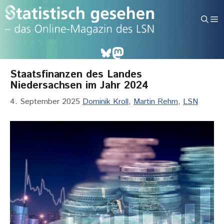
Zum
Inhalt
M
springen
Bluesky
Mastodon
Staatsfinanzen des Landes
Niedersachsen im Jahr 2024
4. September 2025
Dominik Kroll
,
Martin Rehm
,
LSN