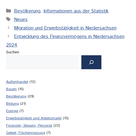
Kategorien
Bevölkerung
,
Informationen aus der Statistik
Schlagwörter
Neues
Migration und Erwerbstätigkeit in Niedersachsen
Entwicklung des Finanzvermögens in Niedersachsen
2024
Suchen
Außenhandel
(12)
Bauen
(15)
Bevölkerung
(29)
Bildung
(21)
Energie
(7)
Erwerbstätigkeit und Arbeitsmarkt
(15)
Finanzen, Steuern, Personal
(22)
Gebiet, Flächennutzung
(7)