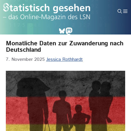
Zum
Inhalt
M
springen
Bluesky
Mastodon
Monatliche Daten zur Zuwanderung nach
Deutschland
7. November 2025
Jessica Rothhardt