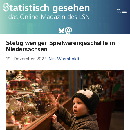
Zum
Inhalt
M
springen
Bluesky
Mastodon
Stetig weniger Spielwarengeschäfte in
Niedersachsen
19. Dezember 2024
Nils Warmboldt