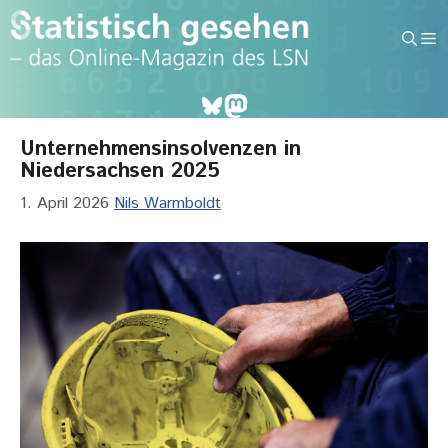
Zum
Inhalt
M
springen
Bluesky
Mastodon
Unternehmensinsolvenzen in
Niedersachsen 2025
1. April 2026
Nils Warmboldt