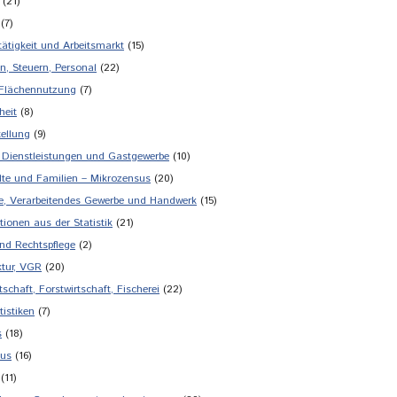
(21)
(7)
tätigkeit und Arbeitsmarkt
(15)
n, Steuern, Personal
(22)
 Flächennutzung
(7)
heit
(8)
tellung
(9)
 Dienstleistungen und Gastgewerbe
(10)
te und Familien – Mikrozensus
(20)
ie, Verarbeitendes Gewerbe und Handwerk
(15)
tionen aus der Statistik
(21)
und Rechtspflege
(2)
tur, VGR
(20)
schaft, Forstwirtschaft, Fischerei
(22)
tistiken
(7)
s
(18)
mus
(16)
(11)