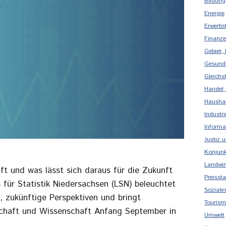
Bildung
Energie
Erwerbs
Finanze
Gebiet,
Gesund
Gleichs
Handel,
Haushal
Industr
Informa
Justiz 
Konjunk
Landwirt
ft und was lässt sich daraus für die Zukunft
Preissta
für Statistik Niedersachsen (LSN) beleuchtet
Soziale
, zukünftige Perspektiven und bringt
Touris
tschaft und Wissenschaft Anfang September in
Umwelt