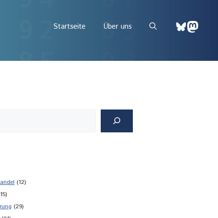
Bluesky
Mast
Startseite
Über uns
andel
(12)
15)
rung
(29)