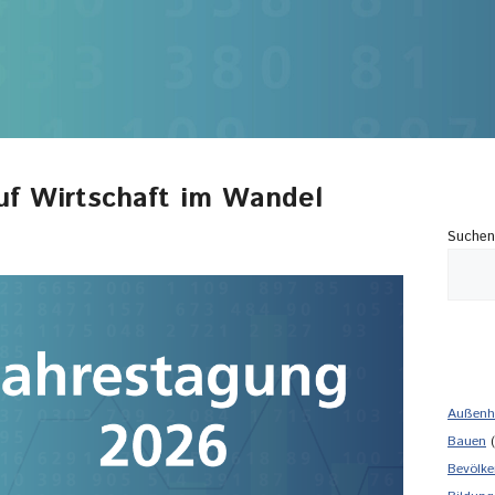
uf Wirtschaft im Wandel
Suchen
Außenh
Bauen
(
Bevölke